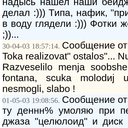
надысь нашел наши бейджи
делал :))) Типа, нафик, "п
в воду глядели :))) Фотки 
;))...
Сообщение от
30-04-03 18:57:14.
Toka realizovat" ostalos"... Nu 
Razveselilo menja soobshe
fontana, scuka molodиj uj
nesmogli, slabo !
Сообщение от
01-05-03 19:08:56.
ту деннн% умоляю при пе
джаза "целюлоид" и диск 