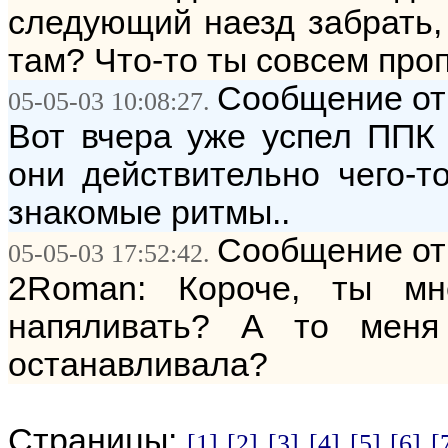
следующий наезд забрать, 
там? Что-то ты совсем проп
Сообщение от:
05-05-03 10:08:27.
Вот вчера уже успел ППК к
они действительно чего-т
знакомые ритмы..
Сообщение от
05-05-03 17:52:42.
2Roman: Короче, ты м
напяливать? А то меня
останавливала?
Страницы:
[1]
[2]
[3]
[4]
[5]
[6]
[