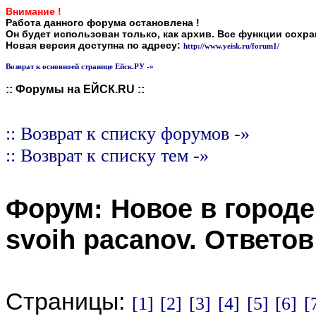
Внимание !
Работа данного форума остановлена !
Он будет использован только, как архив. Все функции сохр
Новая версия доступна по адресу:
http://www.yeisk.ru/forum1/
Возврат к основноей странице Ейск.РУ -»
:: Форумы на ЕЙСК.RU ::
:: Возврат к списку форумов -»
:: Возврат к списку тем -»
Форум:
Новое в городе
svoih pacanov
. Ответо
Страницы:
[1]
[2]
[3]
[4]
[5]
[6]
[