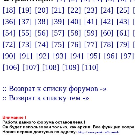
[18]
[19]
[20]
[21]
[22]
[23]
[24]
[25]
[36]
[37]
[38]
[39]
[40]
[41]
[42]
[43]
[54]
[55]
[56]
[57]
[58]
[59]
[60]
[61]
[72]
[73]
[74]
[75]
[76]
[77]
[78]
[79]
[90]
[91]
[92]
[93]
[94]
[95]
[96]
[97]
[106]
[107]
[108]
[109]
[110]
:: Возврат к списку форумов -»
:: Возврат к списку тем -»
Внимание !
Работа данного форума остановлена !
Он будет использован только, как архив. Все функции сохр
Новая версия доступна по адресу:
http://www.yeisk.ru/forum1/