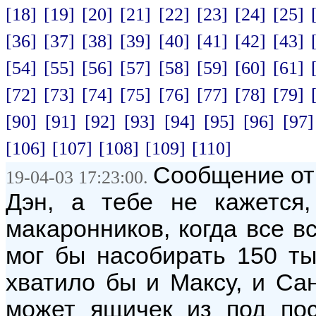
[18]
[19]
[20]
[21]
[22]
[23]
[24]
[25]
[36]
[37]
[38]
[39]
[40]
[41]
[42]
[43]
[54]
[55]
[56]
[57]
[58]
[59]
[60]
[61]
[72]
[73]
[74]
[75]
[76]
[77]
[78]
[79]
[90]
[91]
[92]
[93]
[94]
[95]
[96]
[97]
[106]
[107]
[108]
[109]
[110]
Сообщение от
19-04-03 17:23:00.
Дэн, а тебе не кажется,
макаронников, когда все в
мог бы насобирать 150 ты
хватило бы и Максу, и Са
может ящичек из под пос