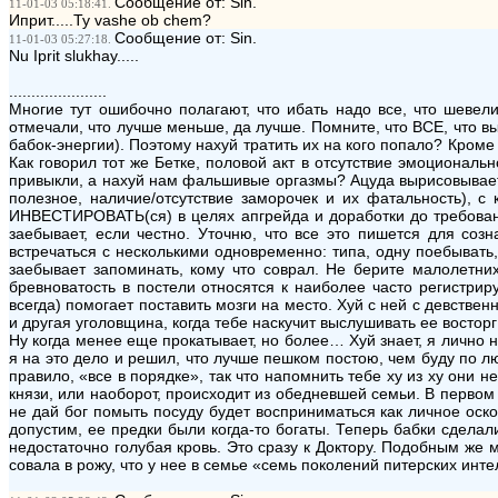
Сообщение от: Sin.
11-01-03 05:18:41.
Иприт.....Ty vashe ob chem?
Сообщение от: Sin.
11-01-03 05:27:18.
Nu Iprit slukhay.....
......................
Многие тут ошибочно полагают, что ибать надо все, что шевел
отмечали, что лучше меньше, да лучше. Помните, что ВСЕ, что 
бабок-энергии). Поэтому нахуй тратить их на кого попало? Кроме 
Как говорил тот же Бетке, половой акт в отсутствие эмоциональ
привыкли, а нахуй нам фальшивые оргазмы? Ацуда вырисовывае
полезное, наличие/отсутствие заморочек и их фатальность), с
ИНВЕСТИРОВАТЬ(ся) в целях апгрейда и доработки до требовани
заебывает, если честно. Уточню, что все это пишется для со
встречаться с несколькими одновременно: типа, одну поебывать,
заебывает запоминать, кому что соврал. Не берите малолетних
бревноватость в постели относятся к наиболее часто регистри
всегда) помогает поставить мозги на место. Хуй с ней с девствен
и другая уголовщина, когда тебе наскучит выслушивать ее востор
Ну когда менее еще прокатывает, но более… Хуй знает, я лично
я на это дело и решил, что лучше пешком постою, чем буду по лю
правило, «все в порядке», так что напомнить тебе ху из ху они н
князи, или наоборот, происходит из обедневшей семьи. В первом
не дай бог помыть посуду будет восприниматься как личное ос
допустим, ее предки были когда-то богаты. Теперь бабки сделали
недостаточно голубая кровь. Это сразу к Доктору. Подобным же 
совала в рожу, что у нее в семье «семь поколений питерских интел