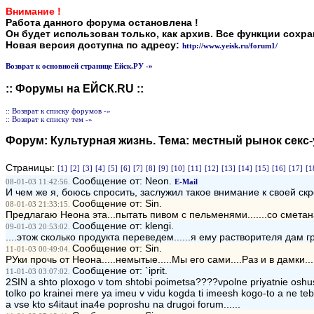
Внимание !
Работа данного форума остановлена !
Он будет использован только, как архив. Все функции сохр
Новая версия доступна по адресу:
http://www.yeisk.ru/forum1/
Возврат к основноей странице Ейск.РУ -»
:: Форумы на ЕЙСК.RU ::
:: Возврат к списку форумов -»
:: Возврат к списку тем -»
Форум:
Культурная жизнь
. Тема:
местный рынок секс-
Страницы:
[1]
[2]
[3]
[4]
[5]
[6]
[7]
[8]
[9]
[10]
[11]
[12]
[13]
[14]
[15]
[16]
[17]
[1
Сообщение от: Neon.
08-01-03 11:42:56.
E-Mail
И чем же я, боюсь спросить, заслужил такое внимание к своей с
Сообщение от: Sin.
08-01-03 21:33:15.
Предлагаю Неона эта...пытать пивом с пельменями.......со сметана
Сообщение от: klengi.
09-01-03 20:53:02.
....этож сколько продукта переведем......я ему растворителя дам г
Сообщение от: Sin.
11-01-03 00:49:04.
РУки прочь от Неона.....немытые.....Мы его сами....Раз и в дамки..
Сообщение от: `iprit.
11-01-03 03:07:02.
2SIN a shto ploxogo v tom shtobi poimetsa????vpolne priyatnie oshus
tolko po krainei mere ya imeu v vidu kogda ti imeesh kogo-to a ne teby
a vse kto s4itaut ina4e poproshu na drugoi forum......