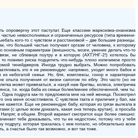
ть опровергну этот пастулат. Еще классики марксизма-онанизма
й частью невосполнимых и ограниченных ресурсов (типа времени-
выебать кого-то с чувством и расстановкой – две большие разницы.
ак, что большей частью получают оргазм от человека, к которому
основным параметрам (внешность, мозги, умение делать что-то
вязи, не сблевнув поутру и в которую (АХТУНГ-2!) хотелось бы
 то помимо риска подцепить что-нибудь плохо излечимое просто
ермой тинейджеров. Иногда трудно выбрать. Можно попробовать
затягивать это я не рекомендую: напряжно, уходит много бабок и
 из небогатой семьи. Но, бля, комплексы, гонор и характерная
е опыта получения от жизни сапогом по еблу. Это часто (но не
олетка может привязаться, а нахуй нам бритвы, колеса, электричка
нса, т.е. когда баба из семьи более/менее обеспеченной, чем ты.
. Одна подруга как-то предложила мне на ней женица. Посмотрел
о она меня осчастливила. С чувством такта и приличия у бап, как
 мне кажется. Еще не рекомендую бабу, которая из грязи вылезла в
ми (с целью всем доказать, какая она теперь крутая), а просьба
 Напряг, в общем. Второй вариант смотрится еще более смешно:
ачинает тебе доказывать, что ты ее недостоин, потому что у тебя
у подругу, которая трахалась с кем попало, но обязательно всем
ь, а счастье было так возможно, и вот так тоже.