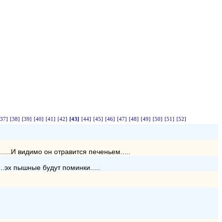
[37]
[38]
[39]
[40]
[41]
[42]
[43]
[44]
[45]
[46]
[47]
[48]
[49]
[50]
[51]
[52]
....И видимо он отравится печеньем.....
...эх пышные будут поминки.....