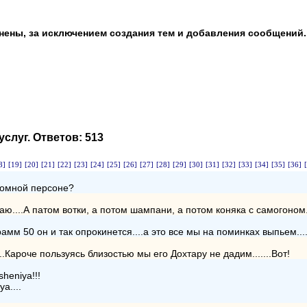
анены, за исключением создания тем и добавления сообщений.
услуг
. Ответов:
513
8]
[19]
[20]
[21]
[22]
[23]
[24]
[25]
[26]
[27]
[28]
[29]
[30]
[31]
[32]
[33]
[34]
[35]
[36]
кромной персоне?
ю....А патом вотки, а потом шампани, а потом коняка с самогоном..
рамм 50 он и так опрокинется....а это все мы на поминках выпьем...
...Кароче пользуясь близостью мы его Дохтару не дадим.......Вот!
heniya!!!
a....