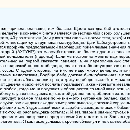
ится, причем чем чаще, тем больше. Щас я как два байта отосла
вы делаете, в конечном счете является инвестициями своих больше
того, 40 раз отжаться (или у кого там сколько получается, хаха) и 
ной коннотации суть групповая мастурбация. Да и бабы устроены т
тся профиль предполагаемой партнерши: приемлемые значения по 
 которой (АХТУНГ!) хотелось бы провести более одного сеанса с
й пользователя (падонка). Если же постоянно менять партнерш,
знательных не первой свежести пацанов, а не переполненных сп
 а с парочкой «просто общаца», если она тебя не устраивает, но 
 сосок. С одной стороны, на них не надо много денег, если они
руемым недостаткам. Вообще баба должна быть обкатанная в план
ностью, это забава на один раз, а крику не оберешься. Потом, мал
г от Децела и захочется послать подальше? Также избегайте мезалья
 не люблю, когда меня покупают и обращаются со мной как с вещью
бому случаю выслушивать, как я ей должен по гроб жизни за то, чт
е забудут, а самое главное по жизни – это внутренний баланс, как
 случае вас ожидают ежедневные распальцовки, показной сор деньга
корбление такой сделавшей всех и зарабатывающие «такие» бабки.
 тю-тю, но распальцовка осталась. И эта тварь в рваных трусах н
маразмом иногда грешит народ из семей интеллигентов. Знавал одн
лигентов». Я как такое услышал, срочно сблевнул и не стал ее ебат