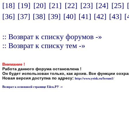
[18]
[19]
[20]
[21]
[22]
[23]
[24]
[25]
[36]
[37]
[38]
[39]
[40]
[41]
[42]
[43]
[
:: Возврат к списку форумов -»
:: Возврат к списку тем -»
Внимание !
Работа данного форума остановлена !
Он будет использован только, как архив. Все функции сохр
Новая версия доступна по адресу:
http://www.yeisk.ru/forum1/
Возврат к основноей странице Ейск.РУ -»