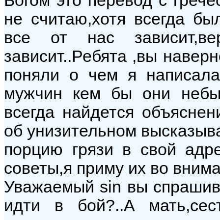
Богом это перевод с гречес
не считаю,хотя всегда бы
все от нас зависит,в
зависит..Ребята ,вы навер
поняли о чем я написал
мужчин кем бы они небы
всегда найдется объяснен
об унизительном высказыва
порцию грязи в свой адре
советы,я приму их во вним
Уважаемый sin вы спрашив
идти в бой?..А мать,сес