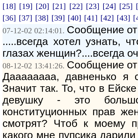
[18]
[19]
[20]
[21]
[22]
[23]
[24]
[25]
[36]
[37]
[38]
[39]
[40]
[41]
[42]
[43]
[
Сообщение от: 
07-12-02 02:14:01.
.....всегда хотел узнать, 
глазах женщин?....всегда оче
Сообщение от
08-12-02 13:41:26.
Даааааааа, давненько я с
Значит так. То, что в Ейск
девушку - это больш
конституционных прав же
смотрят? Чтоб к моему п
какого мне пупсика дарили 