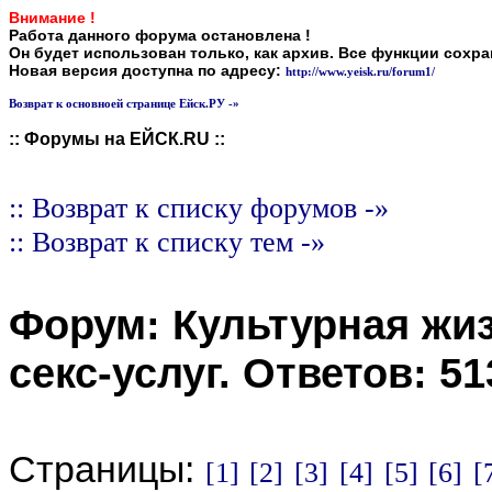
Внимание !
Работа данного форума остановлена !
Он будет использован только, как архив. Все функции сохр
Новая версия доступна по адресу:
http://www.yeisk.ru/forum1/
Возврат к основноей странице Ейск.РУ -»
:: Форумы на ЕЙСК.RU ::
:: Возврат к списку форумов -»
:: Возврат к списку тем -»
Форум:
Культурная жи
секс-услуг
. Ответов:
51
Страницы:
[1]
[2]
[3]
[4]
[5]
[6]
[