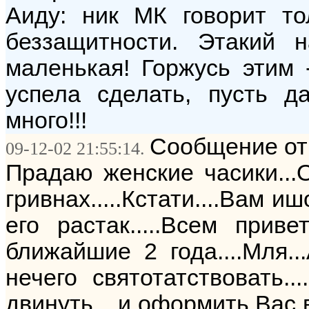
Аиду: ник МК говорит т
беззащитности. Этакий 
маленькая! Горжусь этим 
успела сделать, пусть д
много!!!
Сообщение от:
09-12-02 21:55:14.
Прадаю женские часики...О
гривнах.....Кстати....Вам 
его растак.....Всем прив
ближайшие 2 года....Мля.
нечего святотатствовать..
двинуть....и оформить Вас 