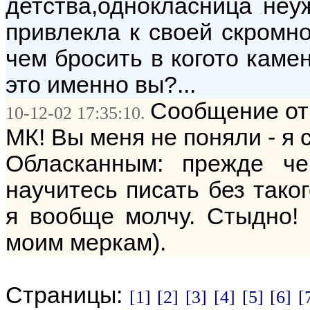
детства,однокласница неуж
привлекла к своей скромн
чем бросить в когото каме
это именно вы?...
Сообщение от:
10-12-02 17:35:10.
МК! Вы меня не поняли - я
Обласканным: прежде че
научитесь писать без тако
я вообще молчу. Стыдно! 
моим меркам).
Страницы:
[1]
[2]
[3]
[4]
[5]
[6]
[