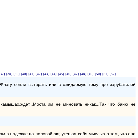
[37]
[38]
[39]
[40]
[41]
[42]
[43]
[44]
[45]
[46]
[47]
[48]
[49]
[50]
[51]
[52]
 Флагу сопли вытирать или в ожидаемую тему про зарубателей
амышах,ждет...Моста им не миновать никак...Так что баню не
ам в надежде на половой акт, утешая себя мыслью о том, что она