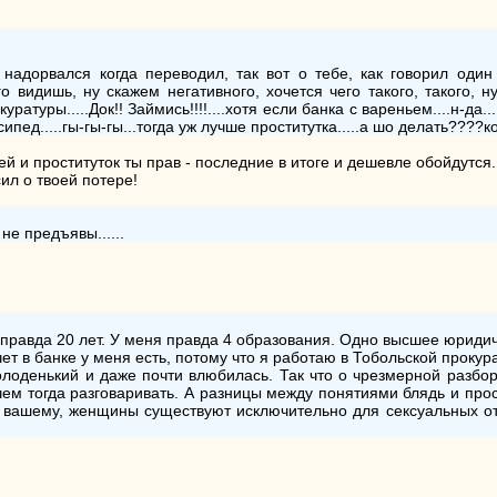
 надорвался когда переводил, так вот о тебе, как говорил оди
го видишь, ну скажем негативного, хочется чего такого, такого, 
ратуры.....Док!! Займись!!!!....хотя если банка с вареньем....н-да.
ед.....гы-гы-гы...тогда уж лучше проститутка.....а шо делать????ко
й и проституток ты прав - последние в итоге и дешевле обойдутся.
ил о твоей потере!
 не предъявы......
 правда 20 лет. У меня правда 4 образования. Одно высшее юридиче
чет в банке у меня есть, потому что я работаю в Тобольской проку
лоденький и даже почти влюбилась. Так что о чрезмерной разборчи
чем тогда разговаривать. А разницы между понятиями блядь и прос
По вашему, женщины существуют исключительно для сексуальных от