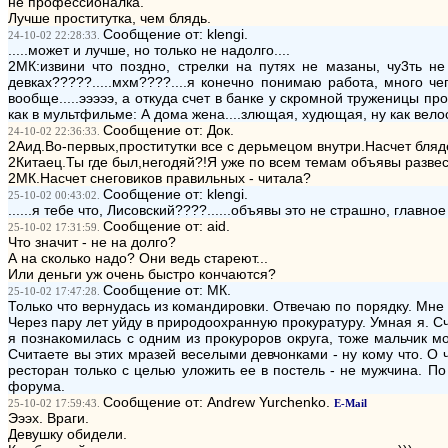
не профессионалка.
Лучше проститутка, чем блядь.
Сообщение от: klengi.
24-10-02 22:28:33.
.....может и лучше, но только не надолго....
2МК:извини что поздно, стрелки на путях не мазаны, чу3ть не
девках?????.....мхм????....я конечно понимаю работа, много че
вообще.....эээээ, а откуда счет в банке у скромной труженицы проку
как в мультфильме: А дома жена....злющая, худющая, ну как велосип
Сообщение от: Док.
24-10-02 22:36:33.
2Аид.Во-первых,проститутки все с дерьмецом внутри.Насчет бляде
2Китаец.Ты где был,негодяй?!Я уже по всем темам объявы развес
2МК.Насчет снеговиков правильных - читала?
Сообщение от: klengi.
25-10-02 00:43:02.
......я тебе что, Лисовский????......объявы это не страшно, главное
Сообщение от: aid.
25-10-02 17:31:59.
Что значит - не на долго?
А на сколько надо? Они ведь стареют...
Или деньги уж очень быстро кончаются?
Сообщение от: МК.
25-10-02 17:47:28.
Только что вернудась из командировки. Отвечаю по порядку. Мне
Через пару лет уйду в природоохранную прокуратуру. Умная я. С
я познакомилась с одним из прокуроров округа, тоже мальчик мо
Считаете вы этих мразей веселыми девчонками - ну кому что. О 
ресторан только с целью уложить ее в постель - не мужчина. 
форума.
Сообщение от: Andrew Yurchenko.
25-10-02 17:59:43.
E-Mail
Эээх. Враги.
Девушку обидели.