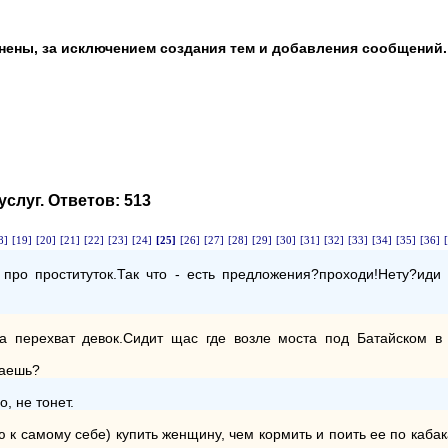
анены, за исключением создания тем и добавления сообщений.
услуг
. Ответов:
513
8]
[19]
[20]
[21]
[22]
[23]
[24]
[25]
[26]
[27]
[28]
[29]
[30]
[31]
[32]
[33]
[34]
[35]
[36]
ро проституток.Так что - есть предложения?проходи!Нету?иди
а перехват девок.Сидит щас где возле моста под Батайском в к
маешь?
, не тонет.
ю к самому себе) купить женщину, чем кормить и поить ее по кабак