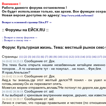
Внимание !
Работа данного форума остановлена !
Он будет использован только, как архив. Все функции сохр
Новая версия доступна по адресу:
http://www.yeisk.ru/forum1/
Возврат к основноей странице Ейск.РУ -»
:: Форумы на ЕЙСК.RU ::
:: Возврат к списку форумов -»
:: Возврат к списку тем -»
Форум:
Культурная жизнь
. Тема:
местный рынок секс-
Страницы:
[1]
[2]
[3]
[4]
[5]
[6]
[7]
[8]
[9]
[10]
[11]
[12]
[13]
[14]
[15]
[16]
[17]
[1
Сообщение от: Док.
24-10-02 10:25:13.
Эта тема была открыта нашим незабвенным китайцем именно п
топором....А то начинаете тут - не покупал....не поил....Фря,бля.
Я прав,Апельсин?
Сообщение от: Док.
24-10-02 15:14:49.
Аид,а ты знаешь,где этот желтый делся?Я понял - он ушел н
готовь,некому.Он их перехватит опять.
Может,их морем отправлять,вплавь?Не потонут по дороге,как ду
Сообщение от: aid.
24-10-02 20:36:19.
А ты выбирай с хреновым внутренним миром, дерьмо, как известно
Сообщение от: aid.
24-10-02 20:39:17.
Лично я считаю, что гораздо правильнее и честнее (по отношени