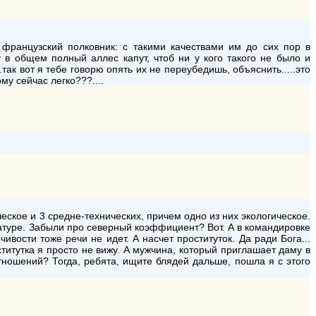
н французский полковник: с такими качествами им до сих пор в
ну в общем полный аллес капут, чтоб ни у кого такого не было и
...так вот я тебе говорю опять их не переубедишь, объяснить.....это
му сейчас легко???....
ское и 3 средне-технических, причем одно из них экологическое.
ратуре. Забыли про северный коэффициент? Вот. А в командировке
вости тоже речи не идет. А насчет проституток. Да ради Бога...
титутка я просто не вижу. А мужчина, который приглашает даму в
ношений? Тогда, ребята, ищите блядей дальше, пошла я с этого