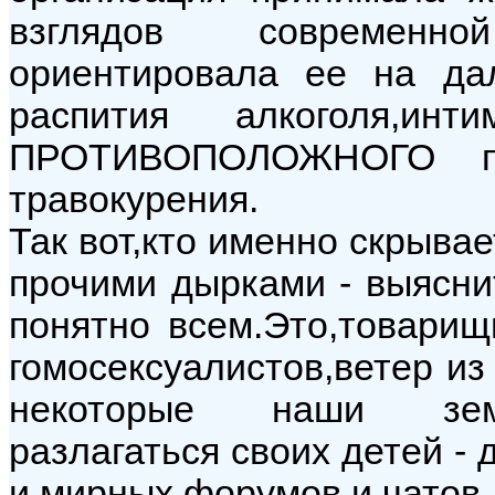
взглядов современн
ориентировала ее на да
распития алкоголя,и
ПРОТИВОПОЛОЖНОГО пол
травокурения.
Так вот,кто именно скрывае
прочими дырками - выяснит
понятно всем.Это,товарищ
гомосексуалистов,ветер из
некоторые наши земл
разлагаться своих детей -
и мирных форумов и чатов..