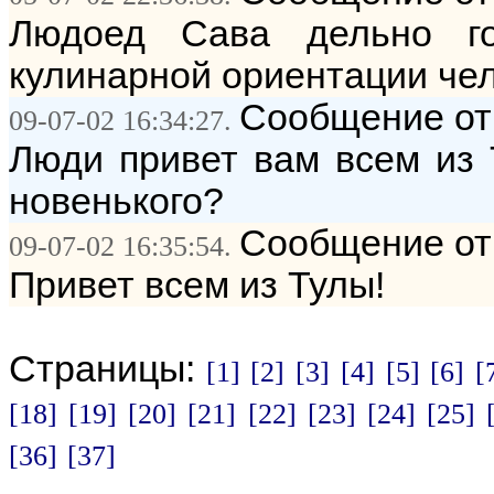
Людоед Сава дельно го
кулинарной ориентации чел
Сообщение от
09-07-02 16:34:27.
Люди привет вам всем из Т
новенького?
Сообщение от
09-07-02 16:35:54.
Привет всем из Тулы!
Страницы:
[1]
[2]
[3]
[4]
[5]
[6]
[
[18]
[19]
[20]
[21]
[22]
[23]
[24]
[25]
[36]
[37]