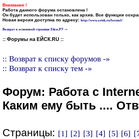
Внимание !
Работа данного форума остановлена !
Он будет использован только, как архив. Все функции сохр
Новая версия доступна по адресу:
http://www.yeisk.ru/forum1/
Возврат к основноей странице Ейск.РУ -»
:: Форумы на ЕЙСК.RU ::
:: Возврат к списку форумов -»
:: Возврат к списку тем -»
Форум:
Работа с Intern
Каким ему быть ...
. От
Страницы:
[1]
[2]
[3]
[4]
[5]
[6]
[