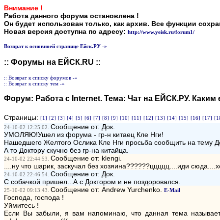
Внимание !
Работа данного форума остановлена !
Он будет использован только, как архив. Все функции сохр
Новая версия доступна по адресу:
http://www.yeisk.ru/forum1/
Возврат к основноей странице Ейск.РУ -»
:: Форумы на ЕЙСК.RU ::
:: Возврат к списку форумов -»
:: Возврат к списку тем -»
Форум:
Работа с Internet
. Тема:
Чат на ЕЙСК.РУ. Каким е
Страницы:
[1]
[2]
[3]
[4]
[5]
[6]
[7]
[8]
[9]
[10]
[11]
[12]
[13]
[14]
[15]
[16]
[17]
[1
Сообщение от: Док.
24-10-02 12:25:02.
УМОЛЯЮ!Ушел из форума - гр-н китаец Кле Нги!
Нашедшего Желтого Ослика Кле Нги просьба сообщить на тему До
А то Доктору скучно без гр-на китайца.
Сообщение от: klengi.
24-10-02 22:44:53.
....ну что шарик, заскучал без хозяина??????ццццц....иди сюда....х
Сообщение от: Док.
24-10-02 22:46:54.
С собачкой пришел...А с Доктором и не поздоровался.
Сообщение от: Andrew Yurchenko.
25-10-02 09:13:43.
E-Mail
Господа, господа !
Уймитесь !
Если Вы забыли, я вам напоминаю, что данная тема называет