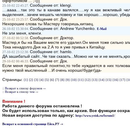
оффтопиком ... ;-(((
Сообщение от: klengi.
25-10-02 22:45:27.
....аааа....так это ты в канаве валялся.....ну я как вежливый 
выделения...зачем мешать человеку и так хорошо....хорошо, убе
Сообщение от: Док.
25-10-02 23:25:57.
Нехорошие слова ты Мастеру говоришь,китаец.
Сообщение от: Andrew Yurchenko.
26-10-02 15:30:04.
E-Mail
Не зли меня, кленги.
Сообщение от: Доктор.
27-10-02 00:52:58.
Мастер,я бы на Вашем месте его удалил.Он меня тоже сильно зли
Тока ненадолго.Дня на 2.А то я уже привык к Китайцу.
Сообщение от: hamlo.
27-10-02 23:12:30.
ДА зашибатый сайт...Че там сказать...Можно ни че и не менять,кро
Сообщение от: Док.
29-10-02 00:46:33.
Если меня правильный понятно,то тебе нуждается в них толков
нужно твой мысленный ...И очень хорошо!будет)да-
Страницы:
[1]
[2]
[3]
[4]
[5]
[6]
[7]
[8]
[9]
[10]
[11]
[12]
[13]
[14]
[15]
[16]
[17]
[1
:: Возврат к списку форумов -»
:: Возврат к списку тем -»
Внимание !
Работа данного форума остановлена !
Он будет использован только, как архив. Все функции сохр
Новая версия доступна по адресу:
http://www.yeisk.ru/forum1/
Возврат к основноей странице Ейск.РУ -»