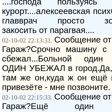
....господа пользуяс
курорт....алексеевская пси
главврач просто золото.
закосить от парагвая....
Сообщение от:
02-10-02 22:13:31.
Гараж?Срочно машину с 
сбежал...Больной один 
ОДИН УБЕЖАЛ в город.Да,о
там же он,куда ж он ещё п
привезёте - мне позвоните.
Сообщение от:
02-10-02 22:15:33.
Гараж?Ещё один с