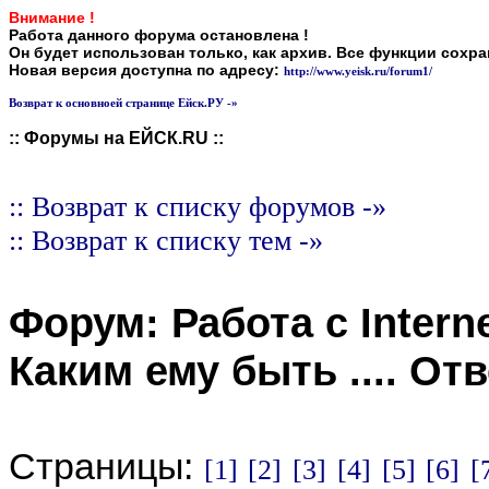
Внимание !
Работа данного форума остановлена !
Он будет использован только, как архив. Все функции сохр
Новая версия доступна по адресу:
http://www.yeisk.ru/forum1/
Возврат к основноей странице Ейск.РУ -»
:: Форумы на ЕЙСК.RU ::
:: Возврат к списку форумов -»
:: Возврат к списку тем -»
Форум:
Работа с Intern
Каким ему быть ...
. От
Страницы:
[1]
[2]
[3]
[4]
[5]
[6]
[