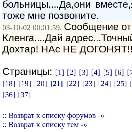
больницы....Да,они вместе
тоже мне позвоните.
Сообщение от:
03-10-02 00:01:59.
Кленга....Дай адрес...Точный
Дохтар! НАс НЕ ДОГОНЯТ!!!
Страницы:
[1]
[2]
[3]
[4]
[5]
[6]
[
[18]
[19]
[20]
[21]
[22]
[23]
[24]
[25]
[36]
[37]
:: Возврат к списку форумов -»
:: Возврат к списку тем -»