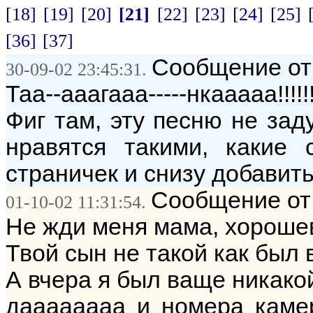
[18]
[19]
[20]
[21]
[22]
[23]
[24]
[25]
[36]
[37]
Сообщение от:
30-09-02 23:45:31.
Таа--ааагааа-----нкааааа!!!!!!
Фиг там, эту песню не за
нравятся такими, какие 
страничек и снизу добавить.
Сообщение от
01-10-02 11:31:54.
Не жди меня мама, хороше
Твой сын не такой как был 
А вчера я был ваще никакой....
даааааааа и номера камер