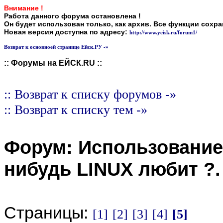
Внимание !
Работа данного форума остановлена !
Он будет использован только, как архив. Все функции сохр
Новая версия доступна по адресу:
http://www.yeisk.ru/forum1/
Возврат к основноей странице Ейск.РУ -»
:: Форумы на ЕЙСК.RU ::
:: Возврат к списку форумов -»
:: Возврат к списку тем -»
Форум:
Использовани
нибудь LINUX любит ?
Страницы:
[1]
[2]
[3]
[4]
[5]