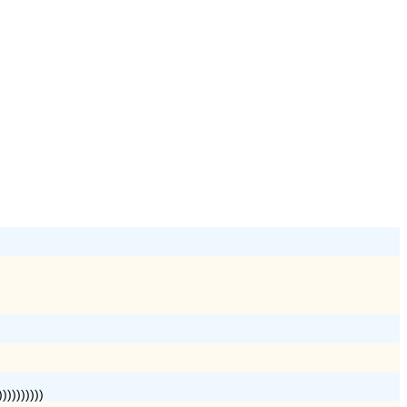
))))))))