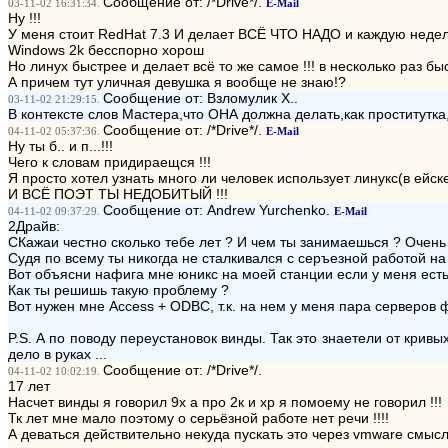
Сообщение от: /*Drive*/.
03-11-02 16:31:34.
E-Mail
Ну !!!
У меня стоит RedHat 7.3 И делает ВСЁ ЧТО НАДО и каждую неде
Windows 2k бесспорно хорош
Но линух быстрее и делает всё то же самое !!! в несколько раз бы
А причем тут уличная девушка я вообще не знаю!?
Сообщение от: Взломулик Х..
03-11-02 21:29:15.
В контексте слов Мастера,что ОНА должна делать,как проститутка
Сообщение от: /*Drive*/.
04-11-02 05:37:36.
E-Mail
Ну ты б.. и п...!!!
Чего к словам придираещся !!!
Я просто хотел узнать много ли человек использует линукс(в ейск
И ВСЁ ПОЭТ ТЫ НЕДОБИТЫЙ !!!
Сообщение от: Andrew Yurchenko.
04-11-02 09:37:29.
E-Mail
2Драйв:
СКажаи честно сколько тебе лет ? И чем ты занимаешься ? Очень
Судя по всему ты никогда не сталкивался с серъезной работой на 
Вот объясни нафига мне юникс на моей станции если у меня ест
Как ты решишь такую проблему ?
Вот нужен мне Access + ODBC, т.к. на нем у меня пара серверов ф
P.S. А по поводу переустановок винды. Так это знаетели от кривы
дело в руках ...
Сообщение от: /*Drive*/.
04-11-02 10:02:19.
17 лет
Насчет винды я говорил 9х а про 2к и хр я помоему не говорил !!!
Тк лет мне мало поэтому о серьёзной работе нет речи !!!!
А деваться действительно некуда пускать это через vmware смысла