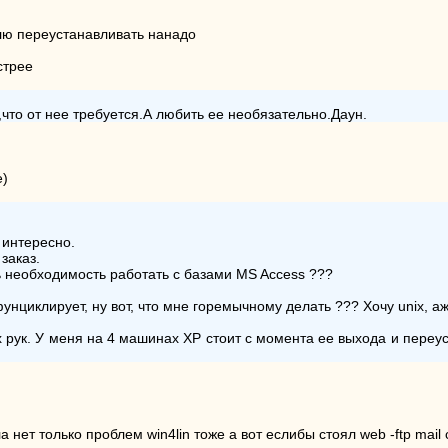
лю переустанавливать нанадо
стрее
,что от нее требуется.А любить ее необязательно.Даун.
е)
 интересно.
заказ.
ь необходимость работать с базами MS Access ???
унциклирует, ну вот, что мне горемычному делать ??? Хочу unix, аж
х рук. У меня на 4 машинах ХР стоит с момента ее выхода и переуста
 нет только проблем win4lin тоже а вот еслибы стоял web -ftp mail