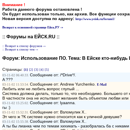
Внимание !
Работа данного форума остановлена !
Он будет использован только, как архив. Все функции сохр
Новая версия доступна по адресу:
http://www.yeisk.ru/forum1/
Возврат к основноей странице Ейск.РУ -»
:: Форумы на ЕЙСК.RU ::
:: Возврат к списку форумов -»
:: Возврат к списку тем -»
Форум:
Использование ПО
. Тема:
В Ейске кто-нибудь
Страницы:
[1]
[2]
[3]
[4]
[5]
Сообщение от: /*Drive*/.
03-11-02 06:40:33.
A ???
Сообщение от: Andrew Yurchenko.
03-11-02 11:53:54.
E-Mail
Любить или не любить вопрос глупый ...
Система должна делать, только то, что необходимо. Большего от 
В частности она не испытвает желания быть объектом любви или 
Сообщение от: lyaanna.
03-11-02 15:25:02.
гы :)
Сообщение от: Взломулик Х..
03-11-02 15:52:31.
Эт чего ж ?К системе нужно относится как к уличной девушке?
Сообщение от: Взломулик Х..
03-11-02 15:55:38.
А ты бы лианка чем по темам хихикать - разобралась ба с никами свои