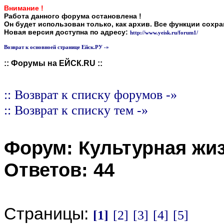
Внимание !
Работа данного форума остановлена !
Он будет использован только, как архив. Все функции сохр
Новая версия доступна по адресу:
http://www.yeisk.ru/forum1/
Возврат к основноей странице Ейск.РУ -»
:: Форумы на ЕЙСК.RU ::
:: Возврат к списку форумов -»
:: Возврат к списку тем -»
Форум:
Культурная жи
Ответов:
44
Страницы:
[1]
[2]
[3]
[4]
[5]