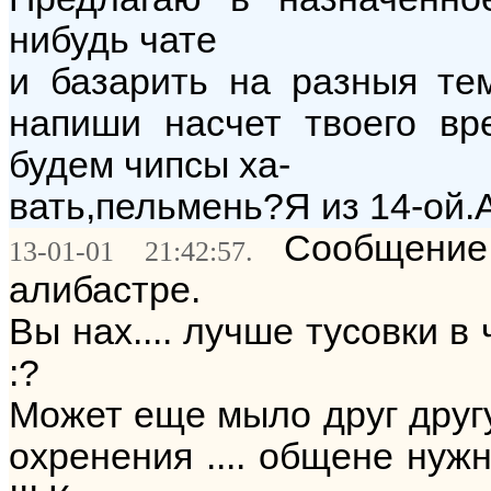
нибудь чате
и базарить на разныя те
напиши насчет твоего вр
будем чипсы ха-
вать,пельмень?Я из 14-ой.
Сообщение
13-01-01 21:42:57.
алибастре.
Вы нах.... лучше тусовки в
:?
Может еще мыло друг другу
охренения .... общене нуж