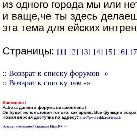
из одного города мы или нет
и ваще,че ты здесь делаеш
эта тема для ейских интрен
Страницы:
[1]
[2]
[3]
[4]
[5]
[6]
[7
:: Возврат к списку форумов -»
:: Возврат к списку тем -»
Внимание !
Работа данного форума остановлена !
Он будет использован только, как архив. Все функции сохр
Новая версия доступна по адресу:
http://www.yeisk.ru/forum1/
Возврат к основноей странице Ейск.РУ -»