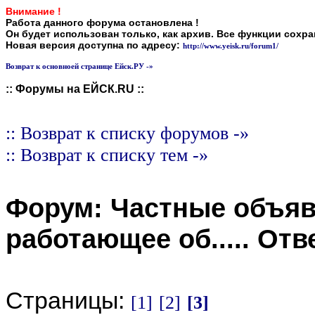
Внимание !
Работа данного форума остановлена !
Он будет использован только, как архив. Все функции сохр
Новая версия доступна по адресу:
http://www.yeisk.ru/forum1/
Возврат к основноей странице Ейск.РУ -»
:: Форумы на ЕЙСК.RU ::
:: Возврат к списку форумов -»
:: Возврат к списку тем -»
Форум:
Частные объя
работающее об....
. Отв
Страницы:
[1]
[2]
[3]