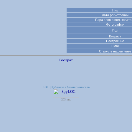
Ник
Дата регистрации
Пара слов о пользовате
Фотография
Пол
Возраст
Настроение
EMail
Статус в нашем чате
Возврат
KBE | Кубанская баннерная сеть
203 ms.