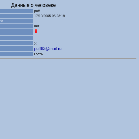
Данные о человеке
puff
17/10/2005 05:28:19
ле
нет
;-)
puff83@mail.ru
Гость