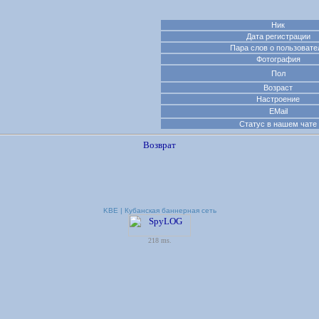
Ник
Дата регистрации
Пара слов о пользовате
Фотография
Пол
Возраст
Настроение
EMail
Статус в нашем чате
Возврат
KBE | Кубанская баннерная сеть
218 ms.