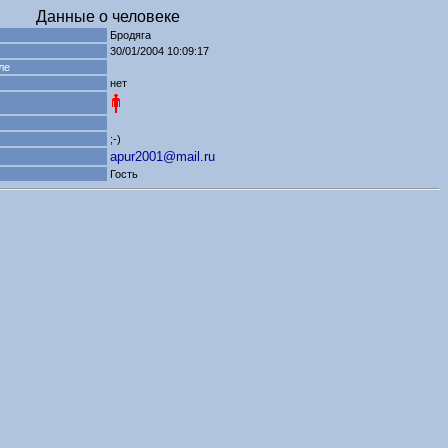
Данные о человеке
Бродяга
30/01/2004 10:09:17
ле
нет
;-)
apur2001@mail.ru
Гость