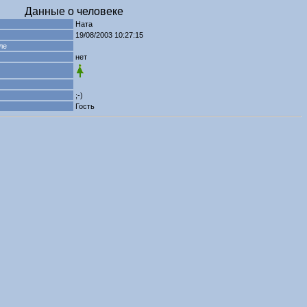
Данные о человеке
Ната
19/08/2003 10:27:15
ле
нет
;-)
Гость