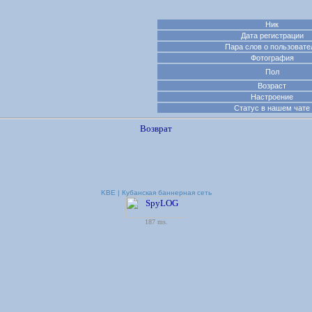
Ник
Дата регистрации
Пара слов о пользовате
Фотография
Пол
Возраст
Настроение
Статус в нашем чате
Возврат
KBE | Кубанская баннерная сеть
187 ms.