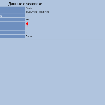
Данные о человеке
Devis
11/05/2003 10:36:09
ле
нет
;-)
Гость