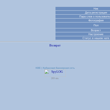
Ник
Дата регистрации
Пара слов о пользовате
Фотография
Пол
Возраст
Настроение
Статус в нашем чате
Возврат
KBE | Кубанская баннерная сеть
203 ms.