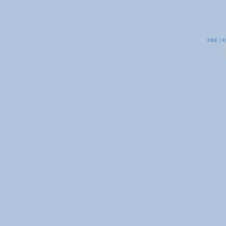
KBE | К