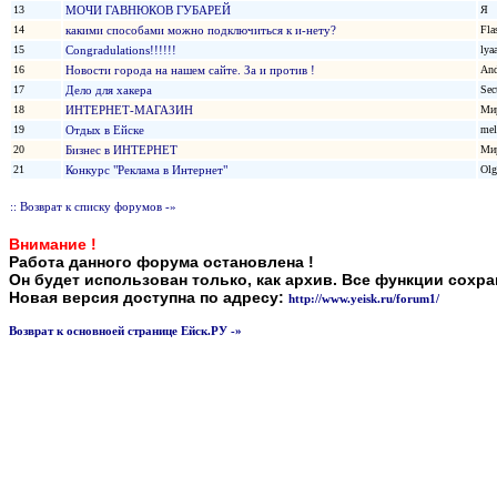
13
МОЧИ ГАВНЮКОВ ГУБАРЕЙ
Я
14
какими способами можно подключиться к и-нету?
Fla
15
Congradulations!!!!!!
lya
16
Новости города на нашем сайте. За и против !
And
17
Дело для хакера
Sec
18
ИНТЕРНЕТ-МАГАЗИН
Ми
19
Отдых в Ейске
mel
20
Бизнес в ИНТЕРНЕТ
Ми
21
Конкурс "Реклама в Интернет"
Olg
:: Возврат к списку форумов -»
Внимание !
Работа данного форума остановлена !
Он будет использован только, как архив. Все функции сохр
Новая версия доступна по адресу:
http://www.yeisk.ru/forum1/
Возврат к основноей странице Ейск.РУ -»