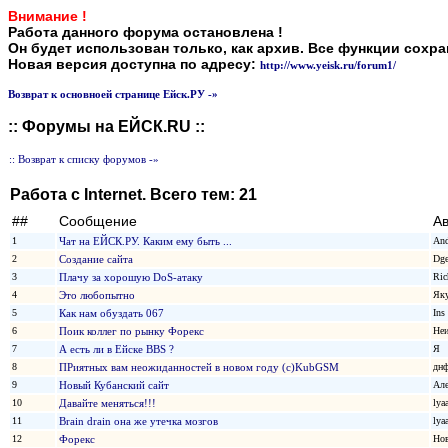
Внимание !
Работа данного форума остановлена !
Он будет использован только, как архив. Все функции сохр
Новая версия доступна по адресу:
http://www.yeisk.ru/forum1/
Возврат к основноей странице Ейск.РУ -»
:: Форумы на ЕЙСК.RU ::
:: Возврат к списку форумов -»
Работа с Internet. Всего тем: 21
##
Сообщение
А
1
Чат на ЕЙСК.РУ. Каким ему быть ...
And
2
Создание сайта
Dge
3
Плачу за хорошую DoS-атаку
Ric
4
Это любопытно
Як
5
Как нам обуздать 067
Ins
6
Поик коллег по рынку Форекс
Неи
7
А есть ли в Ейске BBS ?
Я
8
ПРиятных вам неожиданностей в новом году (с)KubGSM
дн
9
Новый Кубанский сайт
Але
10
Давайте меняться!!!
lya
11
Brain drain она же утечка мозгов
lya
12
Форекс
Но