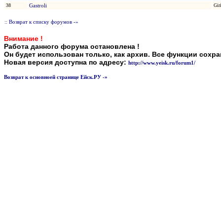
38
Gastroli
Gir
:: Возврат к списку форумов -»
Внимание !
Работа данного форума остановлена !
Он будет использован только, как архив. Все функции сохр
Новая версия доступна по адресу:
http://www.yeisk.ru/forum1/
Возврат к основноей странице Ейск.РУ -»