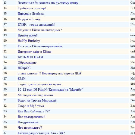
13
Экзамены в 9х классах по русскому языку
Go
14
Требуется помощь!
BO
15
Письма с Лесбоса.
Лиз
16
Форум по пиву
kle
17
EYSK - город движений!
Ult
18
Моушн в Ейске на выходных?
|
19
Привет всем!
ova
20
HaPPy Birthday
lya
21
Есть ли в Ейске интернет-кафе
tan
22
Интернет-кафе в Ейске
tan
23
ХИП-ХОП ПАТИ
Mor
24
Образование
Ин
25
ВОпрОС
Mas
26
опять движка!!! Перевернутых паруса ДВА
Иф
27
ЕМУ
Mel
28
отдых для молодежи вечером
kle
29
10-12 мая-DJ PitkiN (Краснодар) в "Малибу"
Анд
30
Молодежный парламент
Su
31
Будет ли Третья Мировая?
Dev
32
Скоро в Mp3 тема
Вл
33
Как Вам байк-шоу ???
Ан
34
Все праздравляем !
And
35
Поздравление
Але
36
Что новенького?
Евг
37
Ейская радиостанция. Кто - ЗА?
El 