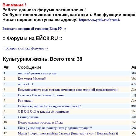
Внимание !
Работа данного форума остановлена !
Он будет использован только, как архив. Все функции сохр
Новая версия доступна по адресу:
http://www.yeisk.ru/forum1/
Возврат к основноей странице Ейск.РУ -»
:: Форумы на ЕЙСК.RU ::
:: Возврат к списку форумов -»
Культурная жизнь. Всего тем: 38
##
Сообщение
А
1
местный рынок секс-услуг
kle
2
Кто такая Масяня?!
Vob
3
запись CD
ale
4
Безмедикаментозные методы лечения в современной паразитологии
До
5
Есть ли в Ейске большой теннис
Ви
6
Рок-океан
Док
7
Есть-ли в районе Ейска нудистские пляжи?
nak
8
С В О Б О Д А как мы её понимаем
Ne
9
Сканирование
Ele
10
Неформальная тусовка в Ейске
Nef
11
Ейск.ру всё ещё на попегушках у администраци!!!
Doz
12
Master ! Верни пожалуйста батхеда (butthead) в чат ! Пожалуйста:))
Mc