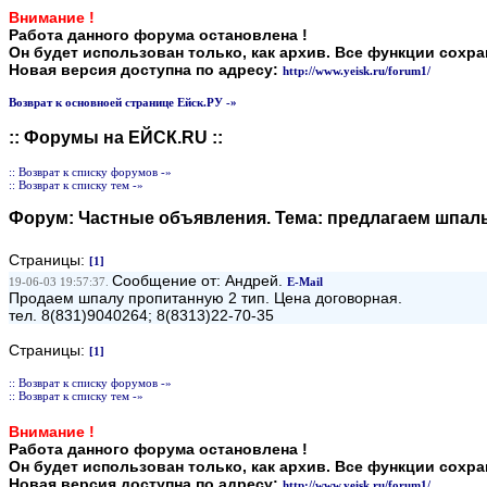
Внимание !
Работа данного форума остановлена !
Он будет использован только, как архив. Все функции сохр
Новая версия доступна по адресу:
http://www.yeisk.ru/forum1/
Возврат к основноей странице Ейск.РУ -»
:: Форумы на ЕЙСК.RU ::
:: Возврат к списку форумов -»
:: Возврат к списку тем -»
Форум:
Частные объявления
. Тема:
предлагаем шпа
Страницы:
[1]
Сообщение от: Андрей.
19-06-03 19:57:37.
E-Mail
Продаем шпалу пропитанную 2 тип. Цена договорная.
тел. 8(831)9040264; 8(8313)22-70-35
Страницы:
[1]
:: Возврат к списку форумов -»
:: Возврат к списку тем -»
Внимание !
Работа данного форума остановлена !
Он будет использован только, как архив. Все функции сохр
Новая версия доступна по адресу:
http://www.yeisk.ru/forum1/