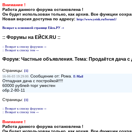
Внимание !
Работа данного форума остановлена !
Он будет использован только, как архив. Все функции сохр
Новая версия доступна по адресу:
http://www.yeisk.ru/forum1/
Возврат к основноей странице Ейск.РУ -»
:: Форумы на ЕЙСК.RU ::
:: Возврат к списку форумов -»
:: Возврат к списку тем -»
Форум:
Частные объявления
. Тема:
Продаётся дача с д
Страницы:
[1]
Сообщение от: Рома.
16-06-03 19:29:00.
E-Mail
Отпадная дача с постройкой!!!!
60000 рублей-торг уместен
обр.2-80-11
Страницы:
[1]
:: Возврат к списку форумов -»
:: Возврат к списку тем -»
Внимание !
Работа данного форума остановлена !
Он будет использован только, как архив. Все функции сохр