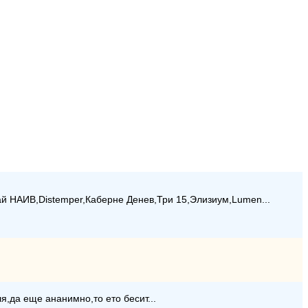
ай НАИВ,Distemper,Каберне Денев,Три 15,Элизиум,Lumen...
ля,да еще ананимно,то ето бесит...