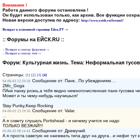
Внимание !
Работа данного форума остановлена !
Он будет использован только, как архив. Все функции сохр
Новая версия доступна по адресу:
http://www.yeisk.ru/forum1/
Возврат к основноей странице Ейск.РУ -»
:: Форумы на ЕЙСК.RU ::
:: Возврат к списку форумов -»
:: Возврат к списку тем -»
Форум:
Культурная жизнь
. Тема:
Неформальная тусовк
Страницы:
[1]
[2]
[3]
[4]
Сообщение от: Панк...По убеждениям....
04-06-03 22:20:58.
2Mc_Goga
ПАнк панку рознь,а тебя видно немногочисленная панк-тусовка ч
Может и ты чему-нибудь научишься!
Stay Punky,Keep Rocking
Сообщение от: Valar.
04-06-03 23:19:56.
...
А я совету слушать Portishead - и нечему учится не надо
ТОЛЬКО ВЕЗЖАЙ!!!
Сообщение от: Дремучий.
05-06-03 08:14:44.
А я проста саветую не наежжать типа друг на друга...и нефиг тут 