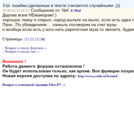
З.Ы. ошибки,сделанные в тексте считаются случайными ;)))
Сообщение от: Nef.
25-06-03 13:42:51.
E-Mail
Дарова всем НЕмажорам!:)
хорошую темку я открыл, народ мыльте на мыло, если есть идеи п
Панк...По убеждениям.... намыль поговорим на счет музы
и вообще если есть у кого-нить раритетная муза то звоните, буде
Страницы:
[1]
[2]
[3]
[4]
:: Возврат к списку форумов -»
:: Возврат к списку тем -»
Внимание !
Работа данного форума остановлена !
Он будет использован только, как архив. Все функции сохр
Новая версия доступна по адресу:
http://www.yeisk.ru/forum1/
Возврат к основноей странице Ейск.РУ -»