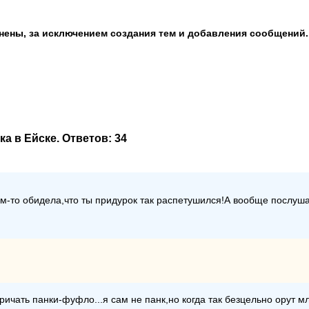
анены, за исключением создания тем и добавления сообщений.
а в Ейске
. Ответов:
34
ем-то обидела,что ты придурок так распетушился!А вообще послуш
кричать панки-фуфло...я сам не панк,но когда так безцельно орут м