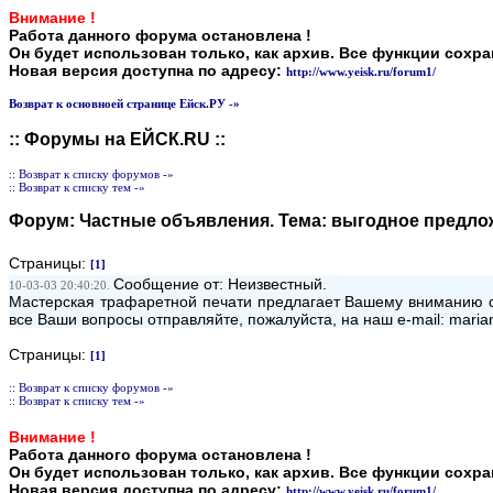
Внимание !
Работа данного форума остановлена !
Он будет использован только, как архив. Все функции сохр
Новая версия доступна по адресу:
http://www.yeisk.ru/forum1/
Возврат к основноей странице Ейск.РУ -»
:: Форумы на ЕЙСК.RU ::
:: Возврат к списку форумов -»
:: Возврат к списку тем -»
Форум:
Частные объявления
. Тема:
выгодное предло
Страницы:
[1]
Сообщение от: Неизвестный.
10-03-03 20:40:20.
Мастерская трафаретной печати предлагает Вашему вниманию с
все Ваши вопросы отправляйте, пожалуйста, на наш e-mail: ma
Страницы:
[1]
:: Возврат к списку форумов -»
:: Возврат к списку тем -»
Внимание !
Работа данного форума остановлена !
Он будет использован только, как архив. Все функции сохр
Новая версия доступна по адресу:
http://www.yeisk.ru/forum1/