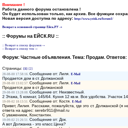
Внимание !
Работа данного форума остановлена !
Он будет использован только, как архив. Все функции сохр
Новая версия доступна по адресу:
http://www.yeisk.ru/forum1/
Возврат к основноей странице Ейск.РУ -»
:: Форумы на ЕЙСК.RU ::
:: Возврат к списку форумов -»
:: Возврат к списку тем -»
Форум:
Частные объявления
. Тема:
Продам
. Ответов:
Страницы:
[1]
[2]
Сообщение от: Лиля.
28-08-00 17:58:16.
E-Mail
Продается дом в ст. Должанской
Сообщение от: Лиля.
29-08-00 13:02:57.
E-Mail
Продается дом в ст Должанской
Сообщение от: Неизвестный.
29-08-00 13:28:08.
2 Этажа, 5 комнат, 145/64. Кухня 12 кв.м. Все удобства. Участок 1
Сообщение от: Костя.
19-09-02 18:13:51.
E-Mail
Привет, Лилия. Расскажи, пожалуйста, где это ст. Должанской (я 
ответа на адрес: serebr911@mail.ru
С уважением, Константин.
Сообщение от: Док.
19-09-02 21:26:51.
А вот Должанка - это класс.Цена?