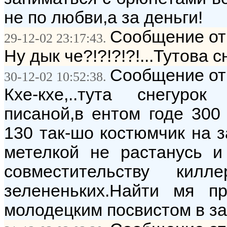
не по любви,а за деньги!
Сообщение от
29-12-02 23:17:43.
Ну дык че?!?!?!?!...Тутова с
Сообщение от:
30-12-02 10:52:38.
Кхе-кхе,..тута снегур
писаной,в ентом годе 300 
130 так-шо костюмчик на з
метелкой не растанусь 
совместительству ки
зелененьких.Найти мя п
молодецким посвистом в за