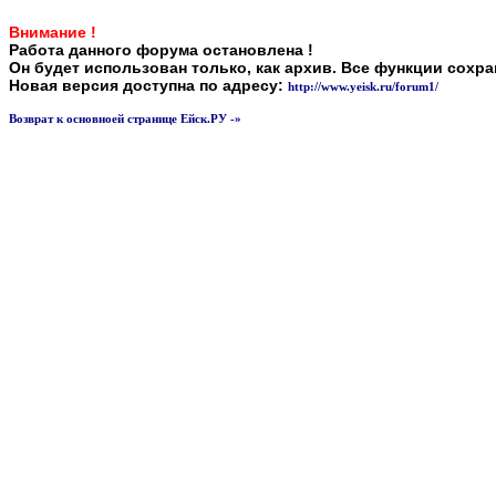
Внимание !
Работа данного форума остановлена !
Он будет использован только, как архив. Все функции сохр
Новая версия доступна по адресу:
http://www.yeisk.ru/forum1/
Возврат к основноей странице Ейск.РУ -»