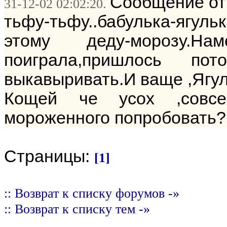
Сообщение от:
31-12-02 02:02:20.
тьфу-тьфу..бабулька-ягу
этому деду-морозу
поиграла,пришлось п
выкавыривать.И ваще ,Ягул
Кощей че усох ,совсе
мороженного попробовать?
Страницы:
[1]
:: Возврат к списку форумов -»
:: Возврат к списку тем -»