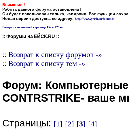
Внимание !
Работа данного форума остановлена !
Он будет использован только, как архив. Все функции сохр
Новая версия доступна по адресу:
http://www.yeisk.ru/forum1/
Возврат к основноей странице Ейск.РУ -»
:: Форумы на ЕЙСК.RU ::
:: Возврат к списку форумов -»
:: Возврат к списку тем -»
Форум:
Компьютерные
CONTRSTRIKE- ваше м
Страницы:
[1]
[2]
[3]
[4]