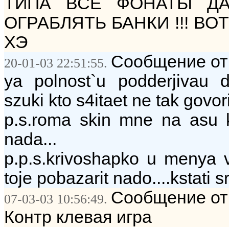
ТИПА ВСЕ ФОНАТЫ Д
ОГРАБЛЯТЬ БАНКИ !!! ВОТ
ХЭ
Сообщение от: `
20-01-03 22:51:55.
ya polnost`u podderjivau d
szuki kto s4itaet ne tak govor
p.s.roma skin mne na asu ka
nada...
p.p.s.krivoshapko u menya 
toje pobazarit nado....kstati s
Сообщение от
07-03-03 10:56:49.
Контр клевая игра