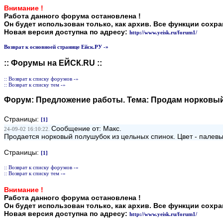
Внимание !
Работа данного форума остановлена !
Он будет использован только, как архив. Все функции сохр
Новая версия доступна по адресу:
http://www.yeisk.ru/forum1/
Возврат к основноей странице Ейск.РУ -»
:: Форумы на ЕЙСК.RU ::
:: Возврат к списку форумов -»
:: Возврат к списку тем -»
Форум:
Предложение работы
. Тема:
Продам норковы
Страницы:
[1]
Сообщение от: Макс.
24-09-02 16:10:22.
Продается норковый полушубок из цельных спинок. Цвет - палевый
Страницы:
[1]
:: Возврат к списку форумов -»
:: Возврат к списку тем -»
Внимание !
Работа данного форума остановлена !
Он будет использован только, как архив. Все функции сохр
Новая версия доступна по адресу:
http://www.yeisk.ru/forum1/