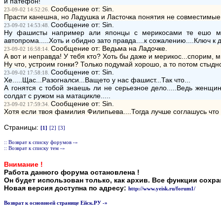
и патефон!
Сообщение от: Sin.
23-09-02 14:52:26.
Прасти канешна, но Ладушка и Ласточка понятия не совместимые:
Сообщение от: Sin.
23-09-02 14:53:48.
Ну фашисты например али японцы с мерикосами те ешо могут
автопрома.....Хоть и обидно зато правда....к сожалению....Ключ к 
Сообщение от: Ведьма на Ладочке.
23-09-02 16:58:14.
А вот и неправда! У тебя кто? Хоть бы даже и мерикос...спорим, 
Ну что, устроим гонки? Только подумай хорошо, а то потом стыдно
Сообщение от: Sin.
23-09-02 17:58:18.
Хе.....Щас...Разогналси...Ващето у нас фашист...Так что...
А гонятся с тобой знаешь ли не серьезное дело.....Ведь женщи
солдат с ружом на матацикле.....
Сообщение от: Sin.
23-09-02 17:59:34.
Хотя если твоя фамилия Филипьева....Тогда лучше соглашусь что Л
Страницы:
[1]
[2]
[3]
:: Возврат к списку форумов -»
:: Возврат к списку тем -»
Внимание !
Работа данного форума остановлена !
Он будет использован только, как архив. Все функции сохр
Новая версия доступна по адресу:
http://www.yeisk.ru/forum1/
Возврат к основноей странице Ейск.РУ -»