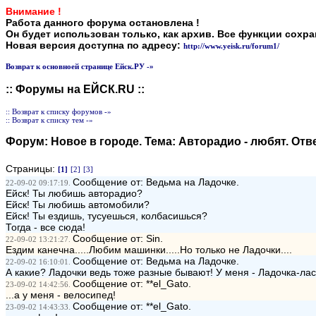
Внимание !
Работа данного форума остановлена !
Он будет использован только, как архив. Все функции сохр
Новая версия доступна по адресу:
http://www.yeisk.ru/forum1/
Возврат к основноей странице Ейск.РУ -»
:: Форумы на ЕЙСК.RU ::
:: Возврат к списку форумов -»
:: Возврат к списку тем -»
Форум:
Новое в городе
. Тема:
Авторадио - любят
. Отв
Страницы:
[1]
[2]
[3]
Сообщение от: Ведьма на Ладочке.
22-09-02 09:17:19.
Ейск! Ты любишь авторадио?
Ейск! Ты любишь автомобили?
Ейск! Ты ездишь, тусуешься, колбасишься?
Тогда - все сюда!
Сообщение от: Sin.
22-09-02 13:21:27.
Ездим канечна.....Любим машинки.....Но только не Ладочки....
Сообщение от: Ведьма на Ладочке.
22-09-02 16:10:01.
А какие? Ладочки ведь тоже разные бывают! У меня - Ладочка-лас
Сообщение от: **el_Gato.
23-09-02 14:42:56.
...а у меня - велосипед!
Сообщение от: **el_Gato.
23-09-02 14:43:33.