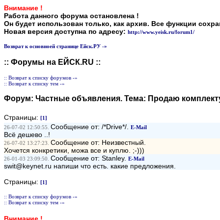
Внимание !
Работа данного форума остановлена !
Он будет использован только, как архив. Все функции сохр
Новая версия доступна по адресу:
http://www.yeisk.ru/forum1/
Возврат к основноей странице Ейск.РУ -»
:: Форумы на ЕЙСК.RU ::
:: Возврат к списку форумов -»
:: Возврат к списку тем -»
Форум:
Частные объявления
. Тема:
Продаю комплектую
Страницы:
[1]
Сообщение от: /*Drive*/.
26-07-02 12:50:55.
E-Mail
Всё дешево ..!
Сообщение от: Неизвестный.
26-07-02 13:27:23.
Хочется конкретики, можа все и куплю. ;-)))
Сообщение от: Stanley.
26-01-03 23:09:50.
E-Mail
swit@keynet.ru напиши что есть. какие предложения.
Страницы:
[1]
:: Возврат к списку форумов -»
:: Возврат к списку тем -»
Внимание !