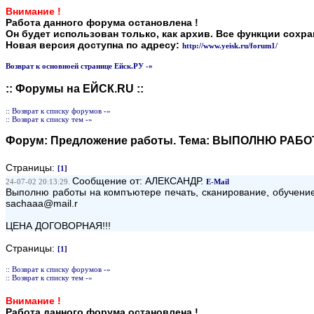
Внимание !
Работа данного форума остановлена !
Он будет использован только, как архив. Все функции сохр
Новая версия доступна по адресу:
http://www.yeisk.ru/forum1/
Возврат к основноей странице Ейск.РУ -»
:: Форумы на ЕЙСК.RU ::
:: Возврат к списку форумов -»
:: Возврат к списку тем -»
Форум:
Предложение работы
. Тема:
ВЫПОЛНЮ РАБОТ
Страницы:
[1]
Сообщение от: АЛЕКСАНДР.
24-07-02 20:13:29.
E-Mail
Выполню работы на компъютере печать, сканирование, обучени
sachaaa@mail.r
ЦЕНА ДОГОВОРНАЯ!!!
Страницы:
[1]
:: Возврат к списку форумов -»
:: Возврат к списку тем -»
Внимание !
Работа данного форума остановлена !