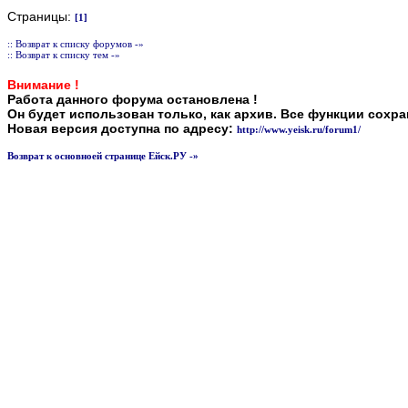
Страницы:
[1]
:: Возврат к списку форумов -»
:: Возврат к списку тем -»
Внимание !
Работа данного форума остановлена !
Он будет использован только, как архив. Все функции сохр
Новая версия доступна по адресу:
http://www.yeisk.ru/forum1/
Возврат к основноей странице Ейск.РУ -»