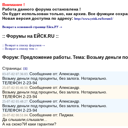
Внимание !
Работа данного форума остановлена !
Он будет использован только, как архив. Все функции сохр
Новая версия доступна по адресу:
http://www.yeisk.ru/forum1/
Возврат к основноей странице Ейск.РУ -»
:: Форумы на ЕЙСК.RU ::
:: Возврат к списку форумов -»
:: Возврат к списку тем -»
Форум:
Предложение работы
. Тема:
Возьму деньги п
Страницы:
[1]
Сообщение от: Александр.
03-07-02 07:36:03.
Возьму деньги под проценты, без залога. Нотариально.
ТЕЛЕФОН 2-23-94
Сообщение от: Александр.
25-07-02 05:46:50.
Возьму деньги под проценты, без залога. Нотариально.
ТЕЛЕФОН 2-23-94
Сообщение от: Александр.
25-07-02 05:48:27.
Возьму деньги под проценты, без залога. Нотариально.
ТЕЛЕФОН 2-23-94
Сообщение от: Пиджак.
26-07-02 00:51:04.
Да слышали,слышали...
А на скоко?И каки гарантии?