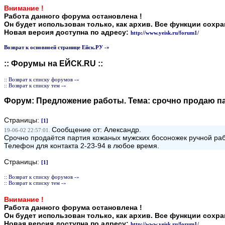
Внимание !
Работа данного форума остановлена !
Он будет использован только, как архив. Все функции сохр
Новая версия доступна по адресу:
http://www.yeisk.ru/forum1/
Возврат к основноей странице Ейск.РУ -»
:: Форумы на ЕЙСК.RU ::
:: Возврат к списку форумов -»
:: Возврат к списку тем -»
Форум:
Предложение работы
. Тема:
срочно продаю п
Страницы:
[1]
Сообщение от: Александр.
19-06-02 22:57:01.
Срочно продаётся партия кожаных мужских босоножек ручной рабо
Телефон для контакта 2-23-94 в любое время.
Страницы:
[1]
:: Возврат к списку форумов -»
:: Возврат к списку тем -»
Внимание !
Работа данного форума остановлена !
Он будет использован только, как архив. Все функции сохр
Новая версия доступна по адресу:
http://www.yeisk.ru/forum1/