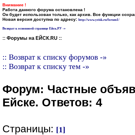
Внимание !
Работа данного форума остановлена !
Он будет использован только, как архив. Все функции сохр
Новая версия доступна по адресу:
http://www.yeisk.ru/forum1/
Возврат к основноей странице Ейск.РУ -»
:: Форумы на ЕЙСК.RU ::
:: Возврат к списку форумов -»
:: Возврат к списку тем -»
Форум:
Частные объя
Ейске
. Ответов:
4
Страницы:
[1]