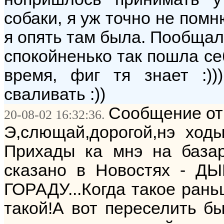
собаки, я уж точно не помн
я опять там была. Пообщал
спокойненько так пошла себ
время, фиг тя знает :))
сваливать :))
Сообщение от
20-08-02 16:32:36.
Э,слющай,дорогой,нэ ход
Прихады ка мнэ на база
сказано в Новостях -
ГОРАДУ...Когда такое ран
такой!А вот переселить бы