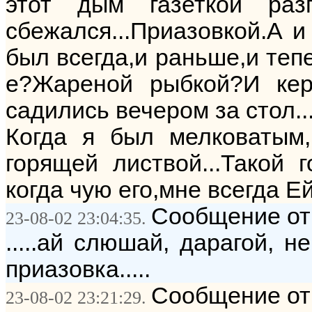
этот дым газеткой раз
сбежался...Приазовкой.А и
был всегда,и раньше,и тепе
е?Жареной рыбкой?И керо
садились вечером за стол..
Когда я был мелковатым,
горящей листвой...Такой 
когда чую его,мне всегда Е
Сообщение от: 
23-08-02 23:04:35.
.....ай слюшай, дарагой, н
приазовка.....
Сообщение от
23-08-02 23:21:29.