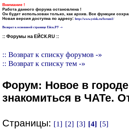
Внимание !
Работа данного форума остановлена !
Он будет использован только, как архив. Все функции сохр
Новая версия доступна по адресу:
http://www.yeisk.ru/forum1/
Возврат к основноей странице Ейск.РУ -»
:: Форумы на ЕЙСК.RU ::
:: Возврат к списку форумов -»
:: Возврат к списку тем -»
Форум:
Новое в городе
знакомиться в ЧАТе
. О
Страницы:
[1]
[2]
[3]
[4]
[5]