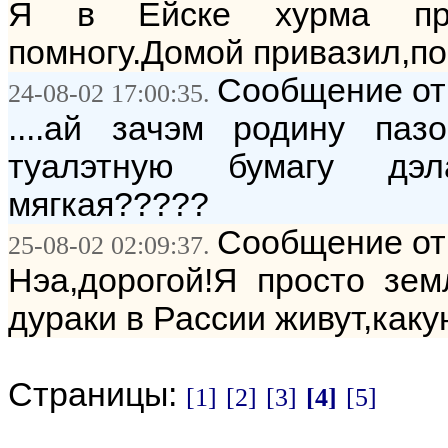
Я в Ейске хурма прод
помногу.Домой привазил,п
Сообщение от: 
24-08-02 17:00:35.
....ай зачэм родину паз
туалэтную бумагу дэла
мягкая?????
Сообщение от
25-08-02 02:09:37.
Нэа,дорогой!Я просто зем
дураки в Рассии живут,каку
Страницы:
[1]
[2]
[3]
[4]
[5]