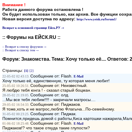
Внимание !
Работа данного форума остановлена !
Он будет использован только, как архив. Все функции сохр
Новая версия доступна по адресу:
http://www.yeisk.ru/forum1/
Возврат к основноей странице Ейск.РУ -»
:: Форумы на ЕЙСК.RU ::
:: Возврат к списку форумов -»
:: Возврат к списку тем -»
Форум:
Знакомства
. Тема:
Хочу только её...
. Ответов:
Страницы:
[1]
[2]
Сообщение от: Flash.
22-05-02 02:43:13.
E-Mail
Хочу только её, единственную, ту которая меня любит!
Сообщение от: Неизвестный.
25-05-02 10:26:51.
Я любдю тебя юнга ! - сказал старый боцман.
Сообщение от: олд.
28-05-02 21:19:05.
...Мы все тебя любим!!!! - закричали матросы....
Сообщение от: Пиджаков.
29-05-02 16:54:33.
Я тоже,хоть и не матрос,люблю Флагыча...По-семейному.
Сообщение от: Пиджак.
31-05-02 00:23:25.
Помнится,придешь домой с работы,Киса картошки нажарила,Мальцу
Сообщение от: Flash.
01-06-02 18:25:48.
E-Mail
Пиджаков!? что такое откуда такие глупости?