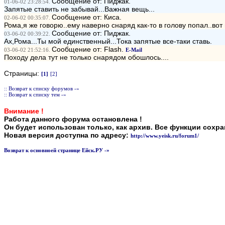
Сообщение от: Пиджак.
01-06-02 23:28:54.
Запятые ставить не забывай...Важная вещь...
Сообщение от: Киса.
02-06-02 00:35:07.
Рома,я же говорю..ему наверно снаряд как-то в голову попал..вот 
Сообщение от: Пиджак.
03-06-02 00:39:22.
Ах,Рома...Ты мой единственный...Тока запятые все-таки ставь.
Сообщение от: Flash.
03-06-02 21:52:16.
E-Mail
Походу дела тут не только снарядом обошлось....
Страницы:
[1]
[2]
:: Возврат к списку форумов -»
:: Возврат к списку тем -»
Внимание !
Работа данного форума остановлена !
Он будет использован только, как архив. Все функции сохр
Новая версия доступна по адресу:
http://www.yeisk.ru/forum1/
Возврат к основноей странице Ейск.РУ -»