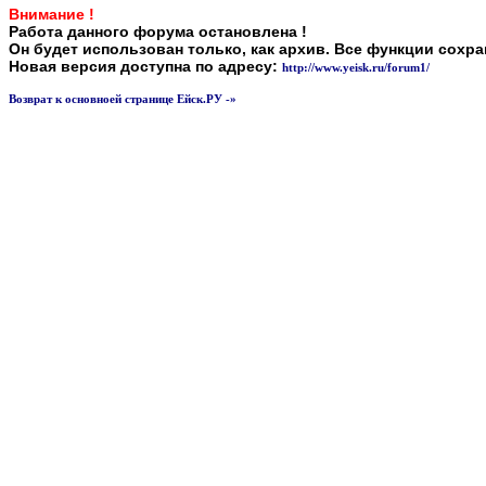
Внимание !
Работа данного форума остановлена !
Он будет использован только, как архив. Все функции сохр
Новая версия доступна по адресу:
http://www.yeisk.ru/forum1/
Возврат к основноей странице Ейск.РУ -»