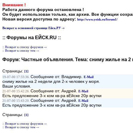
Внимание !
Работа данного форума остановлена !
Он будет использован только, как архив. Все функции сохр
Новая версия доступна по адресу:
http://www.yeisk.ru/forum1/
Возврат к основноей странице Ейск.РУ -»
:: Форумы на ЕЙСК.RU ::
:: Возврат к списку форумов -»
:: Возврат к списку тем -»
Форум:
Частные объявления
. Тема:
сниму жилье на 2
Страницы:
[1]
Сообщение от: Владимир.
19-07-00 17:33:36.
E-Mail
сниму жилье на 2 недели для 2-х человек у моря.
Ваши условия.
Сообщение от: Андрей.
21-07-00 15:42:26.
E-Mail
Есть предложение 3-х ком кв-ра вЕйске 20р всутки
Сообщение от: Андрей.
21-07-00 15:43:20.
E-Mail
Есть предложение 3-х ком кв-ра вЕйске 20р всутки
Страницы:
[1]
:: Возврат к списку форумов -»
:: Возврат к списку тем -»