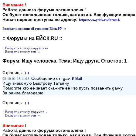
Внимание !
Работа данного форума остановлена !
Он будет использован только, как архив. Все функции сохр
Новая версия доступна по адресу:
http://www.yeisk.ru/forum1/
Возврат к основноей странице Ейск.РУ -»
:: Форумы на ЕЙСК.RU ::
:: Возврат к списку форумов -»
:: Возврат к списку тем -»
Форум:
Ищу человека
. Тема:
Ищу друга
. Ответов:
1
Страницы:
[1]
Сообщение от: gav.
08-10-01 08:11:16.
E-Mail
Ищу знакомую Быстрову Татьяну
Помогите кто её знает скажите её что пусть позванить gav-y.
За рание благодарю.
Страницы:
[1]
:: Возврат к списку форумов -»
:: Возврат к списку тем -»
Внимание !
Работа данного форума остановлена !
Он будет использован только, как архив. Все функции сохр