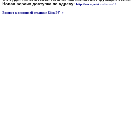
Новая версия доступна по адресу:
http://www.yeisk.ru/forum1/
Возврат к основноей странице Ейск.РУ -»