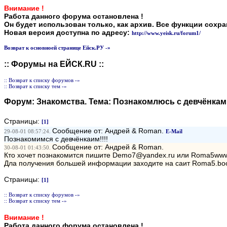
Внимание !
Работа данного форума остановлена !
Он будет использован только, как архив. Все функции сохр
Новая версия доступна по адресу:
http://www.yeisk.ru/forum1/
Возврат к основноей странице Ейск.РУ -»
:: Форумы на ЕЙСК.RU ::
:: Возврат к списку форумов -»
:: Возврат к списку тем -»
Форум:
Знакомства
. Тема:
Познакомлюсь с девчёнками
Страницы:
[1]
Сообщение от: Андрей & Roman.
29-08-01 08:57:24.
E-Mail
Познакомимся с девчёнкаим!!!!
Сообщение от: Андрей & Roman.
30-08-01 01:43:50.
Кто хочет познакомится пишите Demo7@yandex.ru или Roma5ww
Дла получения большей информации заходите на саит Roma5.bo
Страницы:
[1]
:: Возврат к списку форумов -»
:: Возврат к списку тем -»
Внимание !
Работа данного форума остановлена !