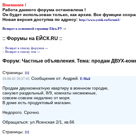
Внимание !
Работа данного форума остановлена !
Он будет использован только, как архив. Все функции сохр
Новая версия доступна по адресу:
http://www.yeisk.ru/forum1/
Возврат к основноей странице Ейск.РУ -»
:: Форумы на ЕЙСК.RU ::
:: Возврат к списку форумов -»
:: Возврат к списку тем -»
Форум:
Частные объявления
. Тема:
продам ДВУХ-ком
Страницы:
[1]
Сообщение от: Андрей.
19-06-01 20:27:45.
E-Mail
Продам двухкомнатную квартиру в военном городке,
санузел раздельный, 8/9, комнаты несмежные,
совсем-совсем недалеко от моря.
В доме есть продуктовый магазин.
Недорого. Срочно.
Обращаться: ул.Ясенская 2/1, кв.66
Страницы:
[1]