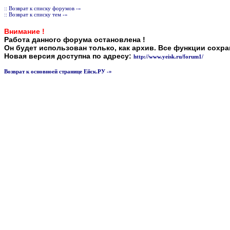
:: Возврат к списку форумов -»
:: Возврат к списку тем -»
Внимание !
Работа данного форума остановлена !
Он будет использован только, как архив. Все функции сохр
Новая версия доступна по адресу:
http://www.yeisk.ru/forum1/
Возврат к основноей странице Ейск.РУ -»