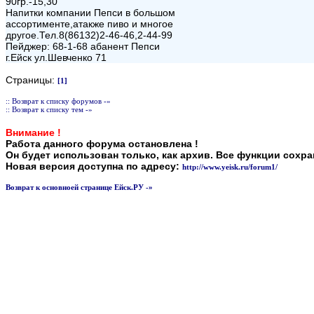
90гр.-15,30
Напитки компании Пепси в большом
ассортименте,атакже пиво и многое
другое.Тел.8(86132)2-46-46,2-44-99
Пейджер: 68-1-68 абанент Пепси
г.Ейск ул.Шевченко 71
Страницы:
[1]
:: Возврат к списку форумов -»
:: Возврат к списку тем -»
Внимание !
Работа данного форума остановлена !
Он будет использован только, как архив. Все функции сохр
Новая версия доступна по адресу:
http://www.yeisk.ru/forum1/
Возврат к основноей странице Ейск.РУ -»