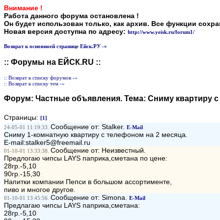
Внимание !
Работа данного форума остановлена !
Он будет использован только, как архив. Все функции сохр
Новая версия доступна по адресу:
http://www.yeisk.ru/forum1/
Возврат к основноей странице Ейск.РУ -»
:: Форумы на ЕЙСК.RU ::
:: Возврат к списку форумов -»
:: Возврат к списку тем -»
Форум:
Частные объявления
. Тема:
Сниму квартиру с т
Страницы:
[1]
Сообщение от: Stalker.
24-05-01 11:19:33.
E-Mail
Сниму 1-комнатную квартиру с телефоном на 2 месяца.
E-mail:stalker5@freemail.ru
Сообщение от: Неизвестный.
01-10-01 13:33:38.
Предлогаю чипсы LAYS паприка,сметана по цене:
28гр.-5,10
90гр.-15,30
Напитки компании Пепси в большом ассортименте,
пиво и многое другое.
Сообщение от: Simona.
01-10-01 13:45:56.
E-Mail
Предлагаю чипсы LAYS паприка,сметана:
28гр.-5,10