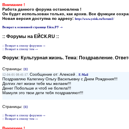
Внимание !
Работа данного форума остановлена !
Он будет использован только, как архив. Все функции сохр
Новая версия доступна по адресу:
http://www.yeisk.ru/forum1/
Возврат к основноей странице Ейск.РУ -»
:: Форумы на ЕЙСК.RU ::
:: Возврат к списку форумов -»
:: Возврат к списку тем -»
Форум:
Культурная жизнь
. Тема:
Поздравление
. Отве
Страницы:
[1]
Сообщение от: Алексей .
12-04-01 08:41:17.
E-Mail
Поздравляю Калегину Ольгу Васильевну с Днем Рождения!!!
Долгих лет жизни тебе мы желаем!!!
Денег Побольше и чтоб не болела!!!
Мамуля это твои дети тебя поздравляют!!!
Страницы:
[1]
:: Возврат к списку форумов -»
:: Возврат к списку тем -»
Внимание !