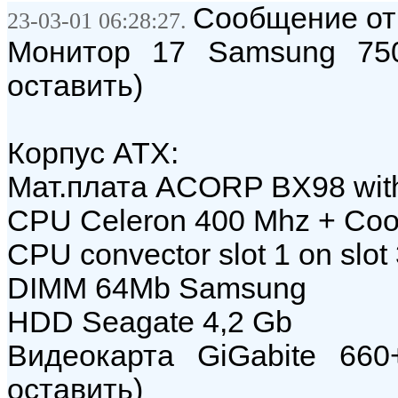
Сообщение от
23-03-01 06:28:27.
Монитор 17 Samsung 750
оставить)
Корпус ATX:
Мат.плата ACORP BX98 with
CPU Celeron 400 Mhz + Сoo
СPU convector slot 1 on slot
DIMM 64Мb Samsung
HDD Seagate 4,2 Gb
Видеокарта GiGabite 66
оставить)