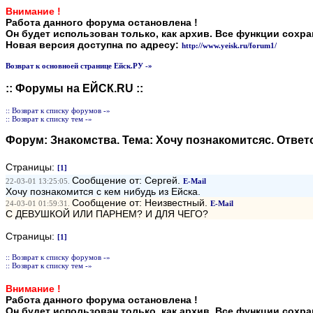
Внимание !
Работа данного форума остановлена !
Он будет использован только, как архив. Все функции сохр
Новая версия доступна по адресу:
http://www.yeisk.ru/forum1/
Возврат к основноей странице Ейск.РУ -»
:: Форумы на ЕЙСК.RU ::
:: Возврат к списку форумов -»
:: Возврат к списку тем -»
Форум:
Знакомства
. Тема:
Хочу познакомитсяс
. Ответ
Страницы:
[1]
Сообщение от: Сергей.
22-03-01 13:25:05.
E-Mail
Хочу познакомится с кем нибудь из Ейска.
Сообщение от: Неизвестный.
24-03-01 01:59:31.
E-Mail
С ДЕВУШКОЙ ИЛИ ПАРНЕМ? И ДЛЯ ЧЕГО?
Страницы:
[1]
:: Возврат к списку форумов -»
:: Возврат к списку тем -»
Внимание !
Работа данного форума остановлена !
Он будет использован только, как архив. Все функции сохр