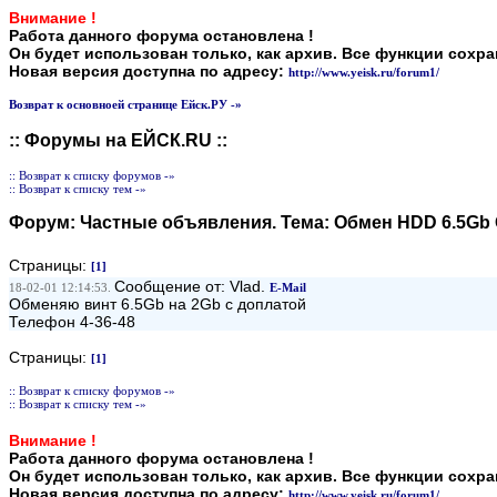
Внимание !
Работа данного форума остановлена !
Он будет использован только, как архив. Все функции сохр
Новая версия доступна по адресу:
http://www.yeisk.ru/forum1/
Возврат к основноей странице Ейск.РУ -»
:: Форумы на ЕЙСК.RU ::
:: Возврат к списку форумов -»
:: Возврат к списку тем -»
Форум:
Частные объявления
. Тема:
Обмен HDD 6.5Gb 
Страницы:
[1]
Сообщение от: Vlad.
18-02-01 12:14:53.
E-Mail
Обменяю винт 6.5Gb на 2Gb с доплатой
Телефон 4-36-48
Страницы:
[1]
:: Возврат к списку форумов -»
:: Возврат к списку тем -»
Внимание !
Работа данного форума остановлена !
Он будет использован только, как архив. Все функции сохр
Новая версия доступна по адресу:
http://www.yeisk.ru/forum1/