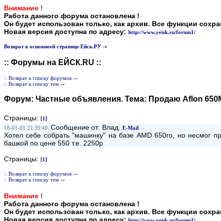
Внимание !
Работа данного форума остановлена !
Он будет использован только, как архив. Все функции сохр
Новая версия доступна по адресу:
http://www.yeisk.ru/forum1/
Возврат к основноей странице Ейск.РУ -»
:: Форумы на ЕЙСК.RU ::
:: Возврат к списку форумов -»
:: Возврат к списку тем -»
Форум:
Частные объявления
. Тема:
Продаю Aflon 650
Страницы:
[1]
Сообщение от: Влад.
18-01-01 21:39:40.
E-Mail
Хотел себе собрать "машинку" на базе AMD 650го, но несмог п
башкой по цене 550 т.е. 2250р
Страницы:
[1]
:: Возврат к списку форумов -»
:: Возврат к списку тем -»
Внимание !
Работа данного форума остановлена !
Он будет использован только, как архив. Все функции сохр
Новая версия доступна по адресу:
http://www.yeisk.ru/forum1/