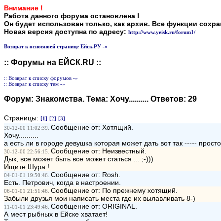
Внимание !
Работа данного форума остановлена !
Он будет использован только, как архив. Все функции сохр
Новая версия доступна по адресу:
http://www.yeisk.ru/forum1/
Возврат к основноей странице Ейск.РУ -»
:: Форумы на ЕЙСК.RU ::
:: Возврат к списку форумов -»
:: Возврат к списку тем -»
Форум:
Знакомства
. Тема:
Хочу.........
. Ответов:
29
Страницы:
[1]
[2]
[3]
Сообщение от: Хотящий.
30-12-00 11:02:39.
Хочу..........
а есть ли в городе девушка которая может дать вот так ----- просто
Сообщение от: Неизвестный.
30-12-00 22:56:15.
Дык, все может быть все может статься ... ;-)))
Ищите Шура !
Сообщение от: Rosh.
04-01-01 19:50:46.
Есть. Петрович, когда в настроении.
Сообщение от: По прежнему хотящий.
06-01-01 21:51:46.
Забыли друзья мои написать места где их вылавливать 8-)
Сообщение от: ORIGINAL.
11-01-01 23:49:46.
А мест рыбных в Ейске хватает!