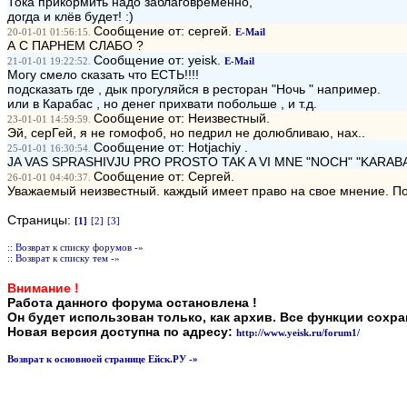
Тока прикормить надо заблаговременно,
догда и клёв будет! :)
Сообщение от: ceргей.
20-01-01 01:56:15.
E-Mail
А С ПАРНЕМ СЛАБО ?
Сообщение от: yeisk.
21-01-01 19:22:52.
E-Mail
Могу смело сказать что ЕСТЬ!!!!
подсказать где , дык прогуляйся в ресторан "Ночь " например.
или в Карабас , но денег прихвати побольше , и т.д.
Сообщение от: Неизвестный.
23-01-01 14:59:59.
Эй, серГей, я не гомофоб, но педрил не долюбливаю, нах..
Сообщение от: Hotjachiy .
25-01-01 16:30:54.
JA VAS SPRASHIVJU PRO PROSTO TAK A VI MNE "NOCH" "KARABAS"
Сообщение от: Сергей.
26-01-01 04:40:37.
Уважаемый неизвестный. каждый имеет право на свое мнение. Пос
Страницы:
[1]
[2]
[3]
:: Возврат к списку форумов -»
:: Возврат к списку тем -»
Внимание !
Работа данного форума остановлена !
Он будет использован только, как архив. Все функции сохр
Новая версия доступна по адресу:
http://www.yeisk.ru/forum1/
Возврат к основноей странице Ейск.РУ -»