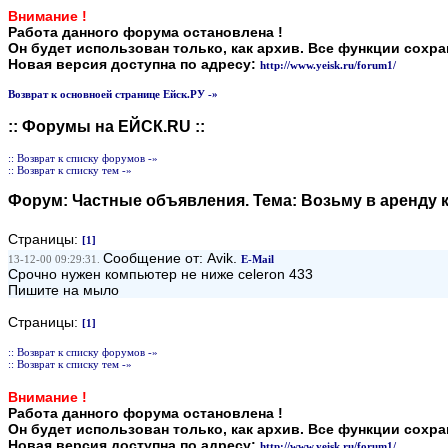
Внимание !
Работа данного форума остановлена !
Он будет использован только, как архив. Все функции сохр
Новая версия доступна по адресу:
http://www.yeisk.ru/forum1/
Возврат к основноей странице Ейск.РУ -»
:: Форумы на ЕЙСК.RU ::
:: Возврат к списку форумов -»
:: Возврат к списку тем -»
Форум:
Частные объявления
. Тема:
Возьму в аренду
Страницы:
[1]
Сообщение от: Avik.
13-12-00 09:29:31.
E-Mail
Срочно нужен компьютер не ниже celeron 433
Пишите на мыло
Страницы:
[1]
:: Возврат к списку форумов -»
:: Возврат к списку тем -»
Внимание !
Работа данного форума остановлена !
Он будет использован только, как архив. Все функции сохр
Новая версия доступна по адресу:
http://www.yeisk.ru/forum1/