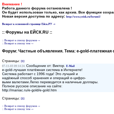
Внимание !
Работа данного форума остановлена !
Он будет использован только, как архив. Все функции сохр
Новая версия доступна по адресу:
http://www.yeisk.ru/forum1/
Возврат к основноей странице Ейск.РУ -»
:: Форумы на ЕЙСК.RU ::
:: Возврат к списку форумов -»
:: Возврат к списку тем -»
Форум:
Частные объявления
. Тема:
e-gold-платежная 
Страницы:
[1]
Сообщение от: Виктор.
07-11-03 09:14:24.
E-Mail
e-gold-лучшая платёжная система в Интернете!
Система работает с 1996 года! Это лучший и
надёжный способ хранения и операций е-цифро-
выми валютами.Легко переводится в наличные доллары.
Полное русское описание на сайте:
http://maniac.ru/e-gold/e-gold.htm
Страницы:
[1]
:: Возврат к списку форумов -»
:: Возврат к списку тем -»