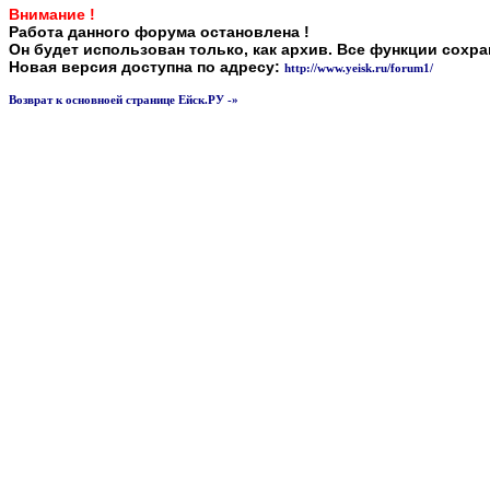
Внимание !
Работа данного форума остановлена !
Он будет использован только, как архив. Все функции сохр
Новая версия доступна по адресу:
http://www.yeisk.ru/forum1/
Возврат к основноей странице Ейск.РУ -»