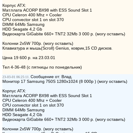
Корпус ATX:
Мат.плата ACORP BX98 with ESS Sound Slot 1
CPU Celeron 400 Mhz + Cooler
СPU convector slot 1 on slot 370
DIMM 64Мb Samsung
HDD Seagate 4,2 Gb
Видеокарта GiGabite 660+ TNT2 32Mb 3 000 р. (могу оставить)
Колонки 2x5W 700р. (могу оставить)
Клавиатура и мышь(Scroll) Genius, коврик,15 CD дисков.
Цена 19 600 р. на 23.03.01
Тел 4-36-48 (с пятницы по понедельник)
Сообщение от: Влад.
23-03-01 06:25:11.
Монитор 17 Samsung 750S 1280x1024 (8 000р ) (могу оставить)
Корпус ATX:
Мат.плата ACORP BX98 with ESS Sound Slot 1
CPU Celeron 400 Mhz + Cooler
СPU convector slot 1 on slot 370
DIMM 64Мb Samsung
HDD Seagate 4,2 Gb
Видеокарта GiGabite 660+ TNT2 32Mb 3 000 р. (могу оставить)
Колонки 2x5W 700р. (могу оставить)