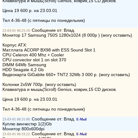
Клавиатура и мышь(Scroll) Genius, коврик,15 CD дисков.
Цена 19 600 р. на 23.03.01
Тел 4-36-48 (с пятницы по понедельник)
Сообщение от: Влад.
23-03-01 06:25:19.
Монитор 17 Samsung 750S 1280x1024 (8 000р ) (могу оставить)
Корпус ATX:
Мат.плата ACORP BX98 with ESS Sound Slot 1
CPU Celeron 400 Mhz + Cooler
СPU convector slot 1 on slot 370
DIMM 64Мb Samsung
HDD Seagate 4,2 Gb
Видеокарта GiGabite 660+ TNT2 32Mb 3 000 р. (могу оставить)
Колонки 2x5W 700р. (могу оставить)
Клавиатура и мышь(Scroll) Genius, коврик,15 CD дисков.
Цена 19 600 р. на 23.03.01
Тел 4-36-48 (с пятницы по понедельник)
Сообщение от: Влад.
23-03-01 06:31:00.
E-Mail
Куплю винчесткр 1(2)Gb
Монитор 800x600dpi
Сообщение от: Влад.
23-03-01 06:33:22.
E-Mail