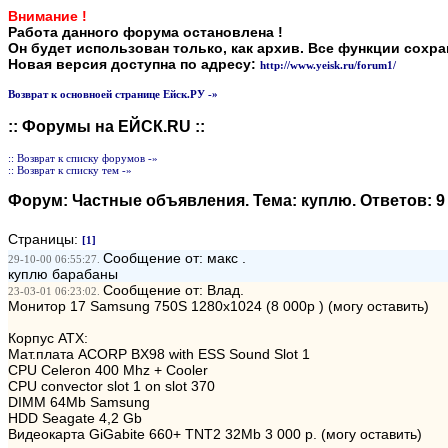
Внимание !
Работа данного форума остановлена !
Он будет использован только, как архив. Все функции сохр
Новая версия доступна по адресу:
http://www.yeisk.ru/forum1/
Возврат к основноей странице Ейск.РУ -»
:: Форумы на ЕЙСК.RU ::
:: Возврат к списку форумов -»
:: Возврат к списку тем -»
Форум:
Частные объявления
. Тема:
куплю
. Ответов:
9
Страницы:
[1]
Сообщение от: макс .
29-10-00 06:55:27.
куплю барабаны
Сообщение от: Влад.
23-03-01 06:23:02.
Монитор 17 Samsung 750S 1280x1024 (8 000р ) (могу оставить)
Корпус ATX:
Мат.плата ACORP BX98 with ESS Sound Slot 1
CPU Celeron 400 Mhz + Cooler
СPU convector slot 1 on slot 370
DIMM 64Мb Samsung
HDD Seagate 4,2 Gb
Видеокарта GiGabite 660+ TNT2 32Mb 3 000 р. (могу оставить)