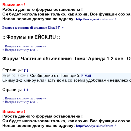
Внимание !
Работа данного форума остановлена !
Он будет использован только, как архив. Все функции сохр
Новая версия доступна по адресу:
http://www.yeisk.ru/forum1/
Возврат к основноей странице Ейск.РУ -»
:: Форумы на ЕЙСК.RU ::
:: Возврат к списку форумов -»
:: Возврат к списку тем -»
Форум:
Частные объявления
. Тема:
Аренда 1-2 к.кв.
. 
Страницы:
[1]
Сообщение от: Геннадий.
29-05-00 18:02:44.
E-Mail
Cниму 1-2 к.кв-ру или часть дома со всеми удобствами недалеко 
Страницы:
[1]
:: Возврат к списку форумов -»
:: Возврат к списку тем -»
Внимание !
Работа данного форума остановлена !
Он будет использован только, как архив. Все функции сохр
Новая версия доступна по адресу:
http://www.yeisk.ru/forum1/